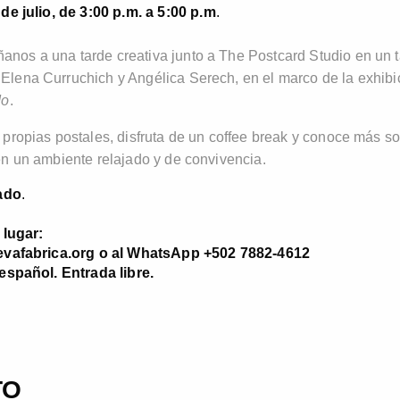
de julio
, de 3:00 p.m. a 5:00
p.m
.
nos a una tarde creativa junto a The Postcard Studio en un ta
Elena Curruchich y Angélica Serech, en el marco de la exhib
do
.
s propias postales, disfruta de un coffee break y conoce más s
 en un ambiente relajado y de convivencia.
ado
.
 lugar:
vafabrica.org o al WhatsApp +502 7882-4612
español. Entrada libre.
TO