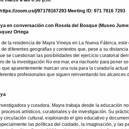
https://zoom.us/j/97178167293
Meeting ID: 971 7816 7293
ya en conversación con Rosela del Bosque (Museo Jumex)
squez Ortega
de la residencia de Mayra Vineya en La Nueva Fábrica, este 
s de diferentes geografías y contextos que, pese a su distancia 
e se cuestionan las posibilidades del ejercicio curatorial dentr
tro de la investigación
No era mar, era riachuelo
para poner sob
 que aparentemente marcan una ruta para la curaduría actual 
ferentes profesionales que siguen reinventando los alcances
eya
nvestigadora y curadora, Mayra trabaja desde la educación no
 procesos artísticos, curatoriales y de investigación. Su prácti
y circulación cultural, explorando el giro educativo y docume
specialmente las políticas del cuidado, la imaginación, y las 