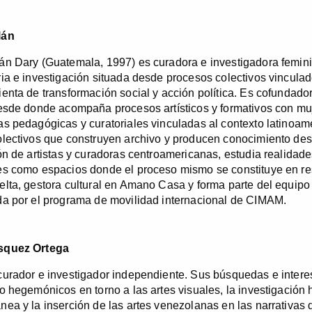
lán
n Dary (Guatemala, 1997) es curadora e investigadora feminista
ia e investigación situada desde procesos colectivos vinculados
enta de transformación social y acción política. Es cofundador
esde donde acompaña procesos artísticos y formativos con muje
s pedagógicas y curatoriales vinculadas al contexto latinoamer
lectivos que construyen archivo y producen conocimiento desde
ón de artistas y curadoras centroamericanas, estudia realidade
s como espacios donde el proceso mismo se constituye en res
lta, gestora cultural en Amano Casa y forma parte del equipo
a por el programa de movilidad internacional de CIMAM.
squez Ortega
urador e investigador independiente. Sus búsquedas e interes
o hegemónicos en torno a las artes visuales, la investigación
ea y la inserción de las artes venezolanas en las narrativas d