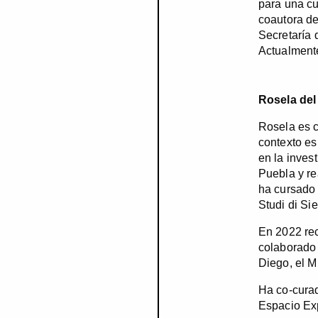
para una cu
coautora de
Secretaría
Actualment
Rosela de
Rosela es c
contexto es
en la inves
Puebla y re
ha cursado 
Studi di Si
En 2022 rec
colaborado 
Diego, el M
Ha co-cura
Espacio Exp