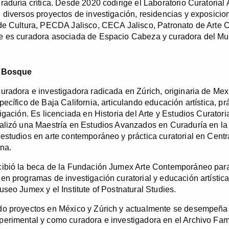
raduría crítica. Desde 2020 codirige el Laboratorio Curatorial
 diversos proyectos de investigación, residencias y exposici
 de Cultura, PECDA Jalisco, CECA Jalisco, Patronato de Art
e es curadora asociada de Espacio Cabeza y curadora del M
l Bosque
uradora e investigadora radicada en Zúrich, originaria de Mexi
pecífico de Baja California, articulando educación artística, p
tigación. Es licenciada en Historia del Arte y Estudios Curator
alizó una Maestría en Estudios Avanzados en Curaduría en l
estudios en arte contemporáneo y práctica curatorial en Central
ena.
ibió la beca de la Fundación Jumex Arte Contemporáneo para r
en programas de investigación curatorial y educación artísti
useo Jumex y el Institute of Postnatural Studies.
do proyectos en México y Zúrich y actualmente se desempeña
erimental y como curadora e investigadora en el Archivo Fami