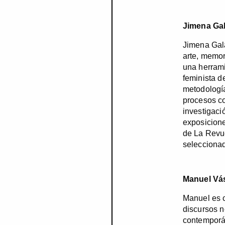
Jimena Ga
Jimena Galá
arte, memor
una herrami
feminista d
metodología
procesos co
investigaci
exposicione
de La Revue
seleccionad
Manuel Vá
Manuel es c
discursos n
contemporán